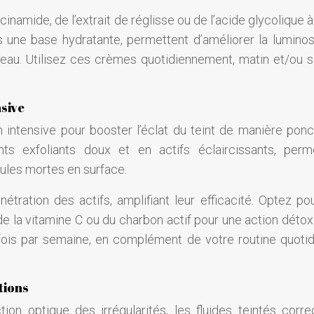
amide, de l’extrait de réglisse ou de l’acide glycolique à
s une base hydratante, permettent d’améliorer la luminos
peau. Utilisez ces crèmes quotidiennement, matin et/ou so
nsive
 intensive pour booster l’éclat du teint de manière ponct
ts exfoliants doux et en actifs éclaircissants, per
llules mortes en surface.
étration des actifs, amplifiant leur efficacité. Optez po
e la vitamine C ou du charbon actif pour une action détoxi
x fois par semaine, en complément de votre routine quotid
tions
ion optique des irrégularités, les fluides teintés corre