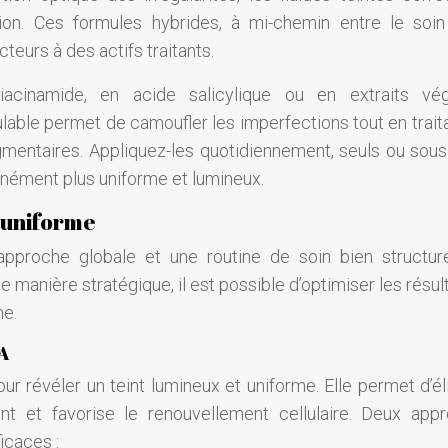
ion. Ces formules hybrides, à mi-chemin entre le soin
eurs à des actifs traitants.
iacinamide, en acide salicylique ou en extraits vé
ulable permet de camoufler les imperfections tout en traita
gmentaires. Appliquez-les quotidiennement, seuls ou sous
ntanément plus uniforme et lumineux.
t uniforme
 approche globale et une routine de soin bien structur
 manière stratégique, il est possible d’optimiser les résul
ne.
HA
our révéler un teint lumineux et uniforme. Elle permet d’é
int et favorise le renouvellement cellulaire. Deux app
icaces :