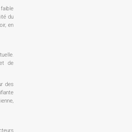
 faible
ité du
ir, en
uelle.
met de
ur des
fiante
ienne,
cteurs