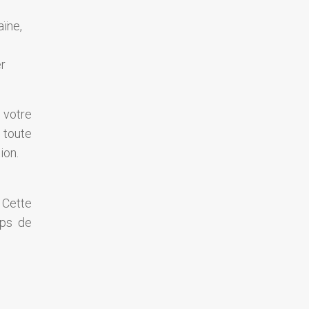
aïne,
er
 votre
 toute
ion.
. Cette
mps de