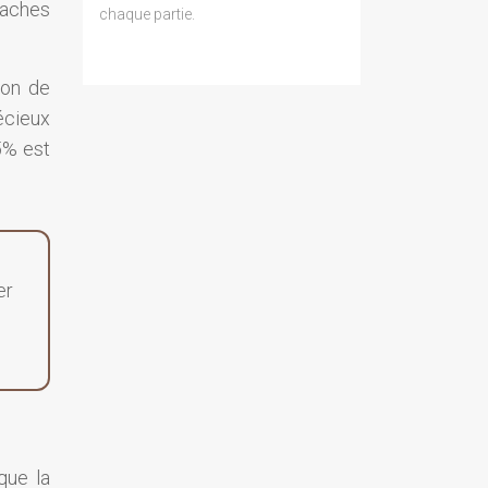
taches
chaque partie.
ion de
écieux
5% est
er
que la