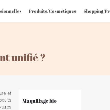
sionnelles
Produits/Cosmétiques
Shopping/Pr
nt unifié ?
use et
oduits
Maquillage bio
xtures