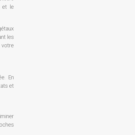
 et le
gétaux
nt les
 votre
ée. En
tats et
liminer
roches