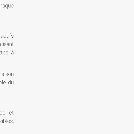
chaque
actifs
misant
xtes à
naison
ble du
uce et
ibles,