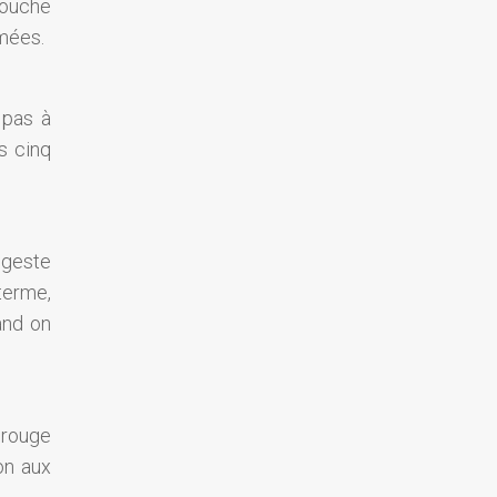
couche
îmées.
 pas à
s cinq
 geste
terme,
and on
 rouge
on aux