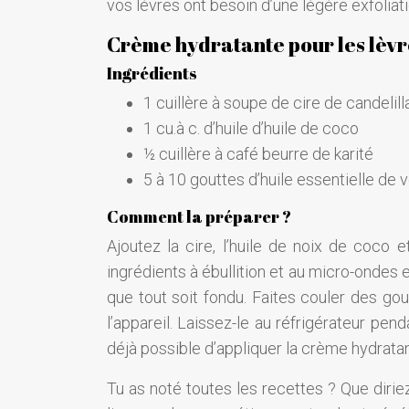
vos lèvres ont besoin d’une légère exfoliati
Crème hydratante pour les lèvre
Ingrédients
1 cuillère à soupe de cire de candelill
1 cu.à c. d’huile d’huile de coco
½ cuillère à café beurre de karité
5 à 10 gouttes d’huile essentielle de
Comment la préparer ?
Ajoutez la cire, l’huile de noix de coco 
ingrédients à ébullition et au micro-ondes 
que tout soit fondu. Faites couler des gou
l’appareil. Laissez-le au réfrigérateur pen
déjà possible d’appliquer la crème hydratan
Tu as noté toutes les recettes ? Que dir