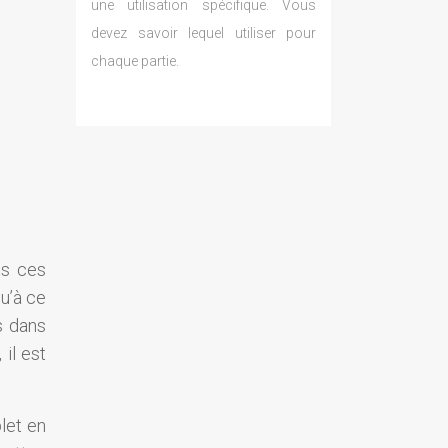
une utilisation spécifique. Vous
devez savoir lequel utiliser pour
chaque partie.
us ces
qu’à ce
s dans
 il est
let en