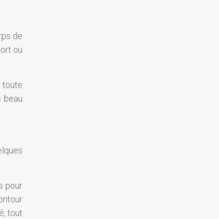
orps de
port ou
 toute
s beau
elques
s pour
contour
é, tout