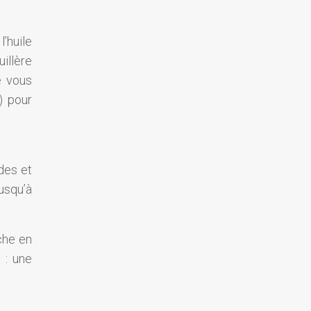
l’huile
uillère
e vous
) pour
des et
usqu’à
che en
 : une