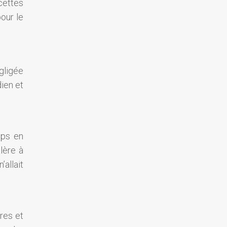
cettes
our le
gligée
ien et
mps en
llère à
’allait
res et