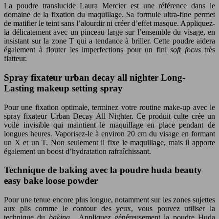
La poudre translucide Laura Mercier est une référence dans le
domaine de la fixation du maquillage. Sa formule ultra-fine permet
de matifier le teint sans l’alourdir ni créer d’effet masque. Appliquez-
la délicatement avec un pinceau large sur l’ensemble du visage, en
insistant sur la zone T qui a tendance à briller. Cette poudre aidera
également à flouter les imperfections pour un fini
soft focus
très
flatteur.
Spray fixateur urban decay all nighter Long-
Lasting makeup setting spray
Pour une fixation optimale, terminez votre routine make-up avec le
spray fixateur Urban Decay All Nighter. Ce produit culte crée un
voile invisible qui maintient le maquillage en place pendant de
longues heures. Vaporisez-le à environ 20 cm du visage en formant
un X et un T. Non seulement il fixe le maquillage, mais il apporte
également un boost d’hydratation rafraîchissant.
Technique de baking avec la poudre huda beauty
easy bake loose powder
Pour une tenue encore plus longue, notamment sur les zones sujettes
aux plis comme le contour des yeux, vous pouvez utiliser la
technique du
baking
. Appliquez généreusement la poudre Huda