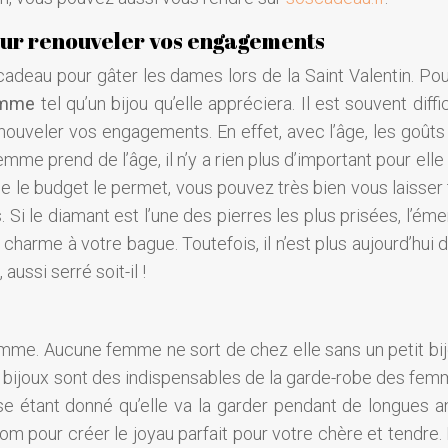
pour renouveler vos engagements
cadeau pour gâter les dames lors de la Saint Valentin. Pou
emme
tel qu’un bijou qu’elle appréciera. Il est souvent diffi
renouveler vos engagements. En effet, avec l’âge, les goûts
me prend de l’âge, il n’y a rien plus d’important pour elle
ue le budget le permet, vous pouvez très bien vous laisser
 Si le diamant est l’une des pierres les plus prisées, l’ém
u charme à votre bague. Toutefois, il n’est plus aujourd’hui di
aussi serré soit-il !
femme. Aucune femme ne sort de chez elle sans un petit bij
es bijoux sont des indispensables de la garde-robe des femm
ise étant donné qu’elle va la garder pendant de longues a
nom pour créer le joyau parfait pour votre chère et tendre.