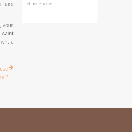
 faire
chaque partie.
, vous
saint
vient à
euse
ée ?