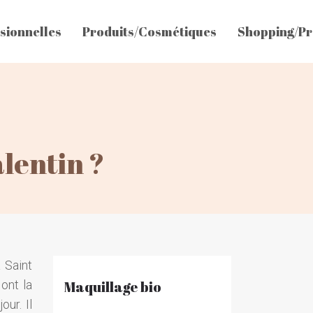
sionnelles
Produits/Cosmétiques
Shopping/Pr
alentin ?
 Saint
 ont la
Maquillage bio
ur. Il