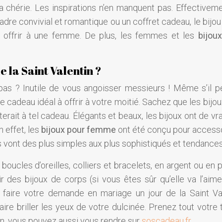
a chérie. Les inspirations n’en manquent pas. Effectiveme
re convivial et romantique ou un coffret cadeau, le bijou 
à offrir à une femme. De plus, les femmes et les
bijoux
e la Saint Valentin ?
as ? Inutile de vous angoisser messieurs ! Même s’il p
e cadeau idéal à offrir à votre moitié. Sachez que les bijo
rait à tel cadeau. Élégants et beaux, les bijoux ont de vr
n effet, les
bijoux pour femme
ont été conçu pour accesso
s vont des plus simples aux plus sophistiqués et tendances
boucles d’oreilles, colliers et bracelets, en argent ou en 
r des bijoux de corps (si vous êtes sûr qu’elle va l’aime
ez faire votre demande en mariage un jour de la Saint Val
faire briller les yeux de votre dulcinée. Prenez tout votre
tion, vous pouvez aussi vous rendre sur
soscadeau.fr
.