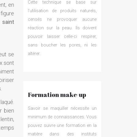
Cette technique se base sur
nt, en
l’utilisation de produits naturels,
figure
censés ne provoquer aucune
 saint
réaction sur la peau. Ils doivent
pouvoir laisser celle-ci respirer,
sans boucher les pores, ni les
eut se
altérer.
ux sont
aiment
iriser
.
Formation make-up
plaqué.
Savoir se maquiller nécessite un
r bien
minimum de connaissances. Vous
entin,
pouvez suivre une formation en la
 temps
matière dans des instituts