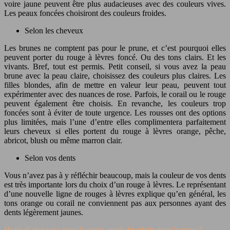
voire jaune peuvent être plus audacieuses avec des couleurs vives.
Les peaux foncées choisiront des couleurs froides.
Selon les cheveux
Les brunes ne comptent pas pour le prune, et c’est pourquoi elles
peuvent porter du rouge à lèvres foncé. Ou des tons clairs. Et les
vivants. Bref, tout est permis. Petit conseil, si vous avez la peau
brune avec la peau claire, choisissez des couleurs plus claires. Les
filles blondes, afin de mettre en valeur leur peau, peuvent tout
expérimenter avec des nuances de rose. Parfois, le corail ou le rouge
peuvent également être choisis. En revanche, les couleurs trop
foncées sont à éviter de toute urgence. Les rousses ont des options
plus limitées, mais l’une d’entre elles complimentera parfaitement
leurs cheveux si elles portent du rouge à lèvres orange, pêche,
abricot, blush ou même marron clair.
Selon vos dents
Vous n’avez pas à y réfléchir beaucoup, mais la couleur de vos dents
est très importante lors du choix d’un rouge à lèvres. Le représentant
d’une nouvelle ligne de rouges à lèvres explique qu’en général, les
tons orange ou corail ne conviennent pas aux personnes ayant des
dents légèrement jaunes.
Huile d’aloe vera pour le corps, quels bienfaits pour la peau ?