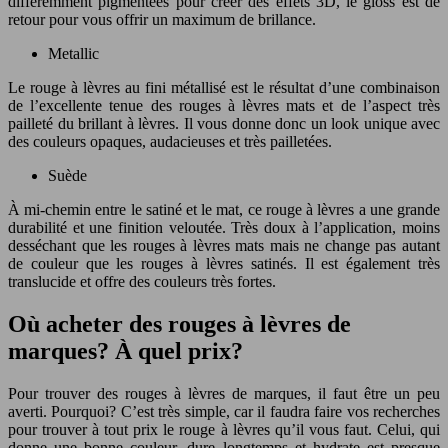
différemment pigmentées pour créer des effets 3D, le gloss est de
retour pour vous offrir un maximum de brillance.
Metallic
Le rouge à lèvres au fini métallisé est le résultat d’une combinaison
de l’excellente tenue des rouges à lèvres mats et de l’aspect très
pailleté du brillant à lèvres. Il vous donne donc un look unique avec
des couleurs opaques, audacieuses et très pailletées.
Suède
À mi-chemin entre le satiné et le mat, ce rouge à lèvres a une grande
durabilité et une finition veloutée. Très doux à l’application, moins
desséchant que les rouges à lèvres mats mais ne change pas autant
de couleur que les rouges à lèvres satinés. Il est également très
translucide et offre des couleurs très fortes.
Où acheter des rouges à lèvres de
marques? À quel prix?
Pour trouver des rouges à lèvres de marques, il faut être un peu
averti. Pourquoi? C’est très simple, car il faudra faire vos recherches
pour trouver à tout prix le rouge à lèvres qu’il vous faut. Celui, qui
donne une bonne couleur, dure longtemps et hydrate est presque