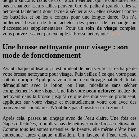
de gant siliconé. Dans ce cas ; aucun élément qui le constitue n’est
pas à changer. Leurs tailles peuvent être de petite à grande, elles se
nettoient facilement donc facile à sécher aussi, elles résistent contre
les bactéries et on les a conçus pour une longue durée. On n’a
nullement besoin de leur acheter des pièces de rechange ou
d’accessoires supplémentaires. Pour un
soin de visage
complet,
vous pouvez essayer par exemple la brosse nettoyante
owliie
Une brosse nettoyante pour visage : son
mode de fonctionnement
Avant chaque utilisation, il est prudent de bien vérifier la recharge de
votre brosse nettoyante pour visage. Puis veillez à ce que votre peau
soit bien propre. Appliquez votre rituel de nettoyage habituel : le lait
démaquillant avec la lotion, ou l’eau micellaire sans sécher
complètement votre visage. Une fois votre
peau nettoyée
, mettez du
nettoyant dans la brosse jusqu’à ce que des mousses se produisent,
appliquez sur votre visage et éventuellement votre cou avec des
mouvements circulaires. N’oubliez pas d’insister sur la zone T.
Après cela, passez au rinçage avec de l’eau claire. Une fois ces
étapes effectuées, n’oubliez pas de nettoyer votre brosse nettoyante.
Comme tous les autres ustensiles de beauté, elle mérite d’être bien
entretenue après chaque utilisation. Un lavage à l’eau tiède est