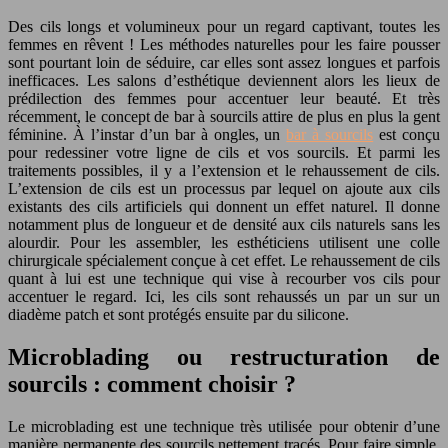
Des cils longs et volumineux pour un regard captivant, toutes les
femmes en rêvent ! Les méthodes naturelles pour les faire pousser
sont pourtant loin de séduire, car elles sont assez longues et parfois
inefficaces. Les salons d’esthétique deviennent alors les lieux de
prédilection des femmes pour accentuer leur beauté. Et très
récemment, le concept de bar à sourcils attire de plus en plus la gent
féminine. À l’instar d’un bar à ongles, un
bar à sourcils
est conçu
pour redessiner votre ligne de cils et vos sourcils. Et parmi les
traitements possibles, il y a l’extension et le rehaussement de cils.
L’extension de cils est un processus par lequel on ajoute aux cils
existants des cils artificiels qui donnent un effet naturel. Il donne
notamment plus de longueur et de densité aux cils naturels sans les
alourdir. Pour les assembler, les esthéticiens utilisent une colle
chirurgicale spécialement conçue à cet effet. Le rehaussement de cils
quant à lui est une technique qui vise à recourber vos cils pour
accentuer le regard. Ici, les cils sont rehaussés un par un sur un
diadème patch et sont protégés ensuite par du silicone.
Microblading ou restructuration de
sourcils : comment choisir ?
Le microblading est une technique très utilisée pour obtenir d’une
manière permanente des sourcils nettement tracés. Pour faire simple,