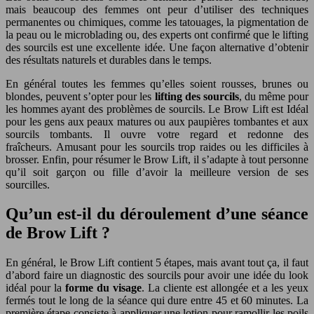
mais beaucoup des femmes ont peur d’utiliser des techniques
permanentes ou chimiques, comme les tatouages, la pigmentation de
la peau ou le microblading ou, des experts ont confirmé que le lifting
des sourcils est une excellente idée. Une façon alternative d’obtenir
des résultats naturels et durables dans le temps.
En général toutes les femmes qu’elles soient rousses, brunes ou
blondes, peuvent s’opter pour les
lifting des sourcils
, du même pour
les hommes ayant des problèmes de sourcils. Le Brow Lift est Idéal
pour les gens aux peaux matures ou aux paupières tombantes et aux
sourcils tombants. Il ouvre votre regard et redonne des
fraîcheurs. Amusant pour les sourcils trop raides ou les difficiles à
brosser. Enfin, pour résumer le Brow Lift, il s’adapte à tout personne
qu’il soit garçon ou fille d’avoir la meilleure version de ses
sourcilles.
Qu’un est-il du déroulement d’une séance
de Brow Lift ?
En général, le Brow Lift contient 5 étapes, mais avant tout ça, il faut
d’abord faire un diagnostic des sourcils pour avoir une idée du look
idéal pour la
forme du visage
. La cliente est allongée et a les yeux
fermés tout le long de la séance qui dure entre 45 et 60 minutes. La
première étape consiste à appliquer une lotion pour ramollir les poils