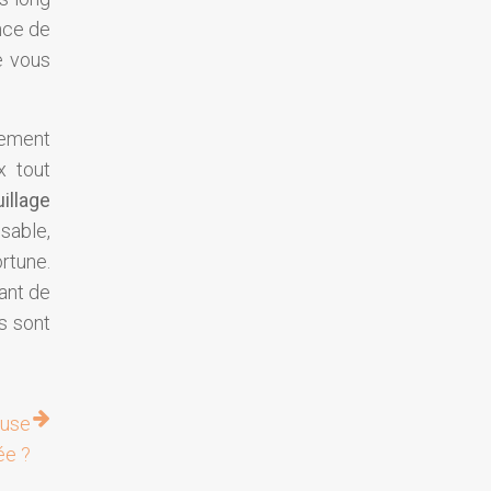
ence de
e vous
lement
x tout
llage
sable,
rtune.
vant de
s sont
euse
ée ?