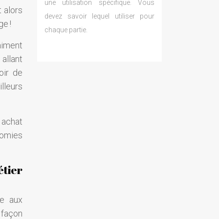
une utilisation spécifique. Vous
 alors
devez savoir lequel utiliser pour
e !
chaque partie.
aiment
allant
oir de
lleurs
 achat
nomies
étier
ge aux
 façon