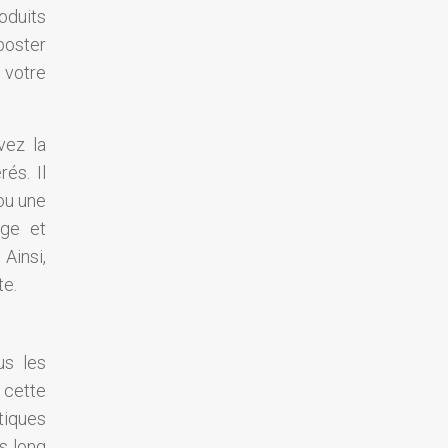
oduits
poster
 votre
vez la
és. Il
ou une
age et
Ainsi,
te.
us les
 cette
tiques
s long